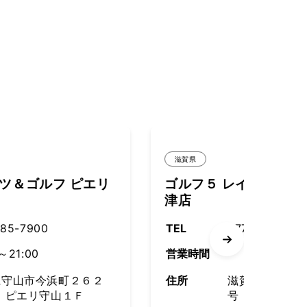
滋賀県
滋賀県
ゴルフ５ レイクサイドガーデン大
ヒマ
津店
近江
TEL
077-544-3130
TEL
営業時間
営業時
住所
滋賀県大津市萱野浦24番65
住所
号