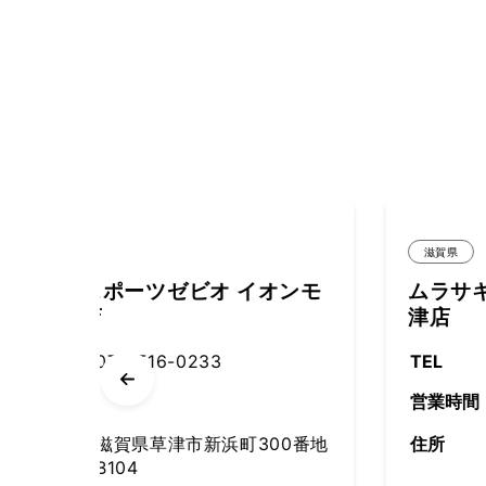
滋賀県
イオンモ
ムラサキスポーツ イオンモール
津店
TEL
077-561-2971
営業時間
300番地
住所
滋賀県草津市新浜町300 イ
オンモール草津 2F