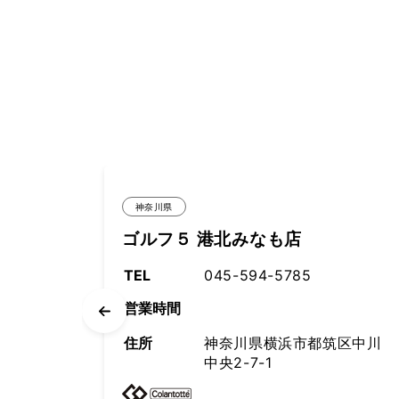
神奈川県
なも店
スポーツデポ 港北みな
94-5785
TEL
045-594-0015
営業時間
県横浜市都筑区中川
住所
神奈川県横浜市
-1
中央2-7-1