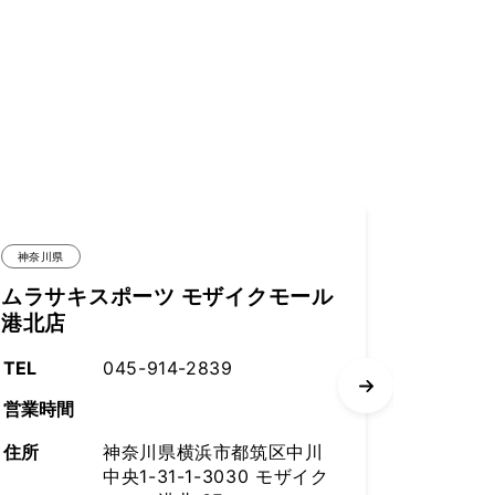
神奈川県
ル
メガスポーツ 港北ニュータウン店
TEL
045-947-1333
営業時間
住所
神奈川県横浜市都筑区茅ヶ
崎中央14-12 港北KEY
川
SOUTH
イク