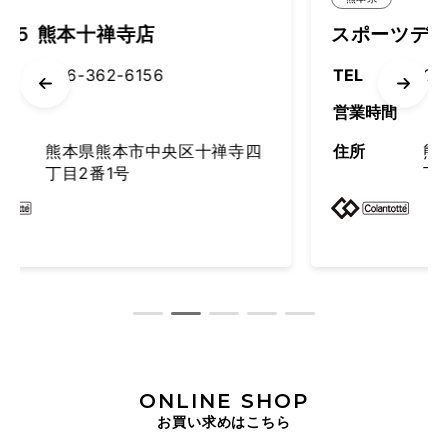
寺店
スポーツデポ 南熊本店
156
TEL
096-362-7005
営業時間
市中央区十禅寺四
住所
熊本県熊本市中央区
丁目5番1
ONLINE SHOP
お買い求めはこちら