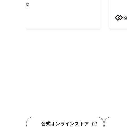
3F 国際線出発ゲート21 ゲ
ート横（制限エリア内）
公式オンラインストア