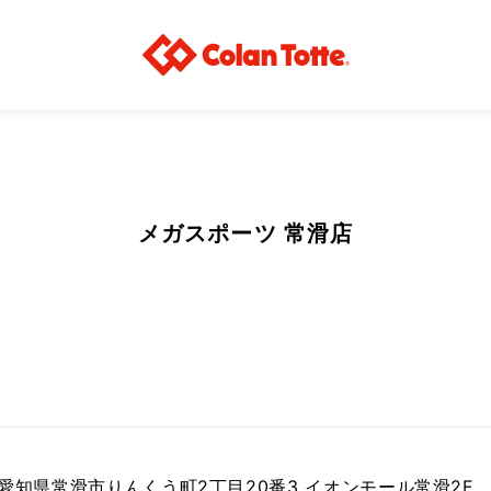
メガスポーツ 常滑店
82 愛知県常滑市りんくう町2丁目20番3 イオンモール常滑2F