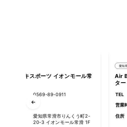
愛知県
モール常
Air BicCamera 中部国際空港第1
ターミナル 2号店
TEL
0569-84-0001
営業時間
10:00～16:30
くう町2-
住所
愛知県常滑市セントレア1-1
ル常滑 1F
中部国際空港 第1ターミナ