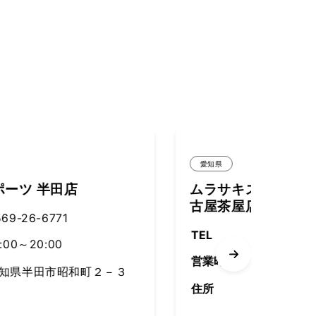
愛知県
愛知県
ムラサキスポーツ イオンモール名
メガ
古屋茶屋店
TEL
TEL
052-309-3191
営業時
営業時間
住所
住所
愛知県名古屋市港区西茶屋
2-11 イオンモール名古屋茶