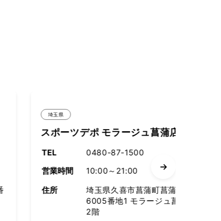
埼玉県
埼玉県
スポーツデポ モラージュ菖蒲店
メガス
TEL
0480-87-1500
TEL
営業時間
10:00～21:00
営業時間
住所
埼玉県久喜市菖蒲町菖蒲
住所
6005番地1 モラージュ菖蒲
2階