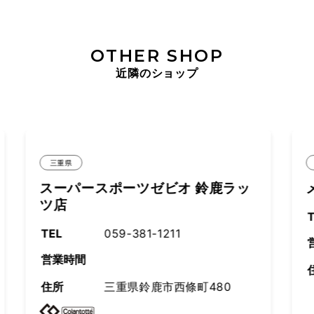
OTHER SHOP
近隣のショップ
三重県
ラッ
メガスポーツ 四日市泊店
TEL
059-328-4920
営業時間
住所
三重県四日市市泊小柳町
4−5−１ イオンタウン四日
市泊 2F