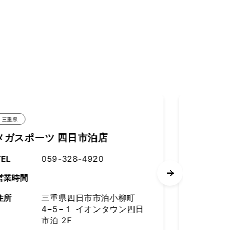
三重県
三
スポーツデポ 四日市日永店
ゴ
TEL
059-347-5622
TE
営業時間
営
住所
三重県四日市市日永一丁目1
住
番6号