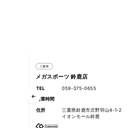
三重県
スーパースポーツゼビオ 鈴鹿
ツ店
5
TEL
059-381-1211
営業時間
羽山4-1-2
鈴鹿
住所
三重県鈴鹿市西條町480