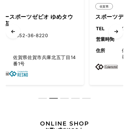
佐賀県
オ ゆめタウ
スポーツデポ 佐賀店
TEL
0952-33-4130
220
営業時間
住所
佐賀県佐賀市兵庫北六
番1号
兵庫北五丁目14
ONLINE SHOP