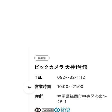
福岡県
神1号館
ムラサキスポーツ 福岡
32-1112
TEL
092-739-5301
～21:00
営業時間
福岡市中央区今泉1-
住所
福岡県福岡市中
11-1 福岡パルコ 