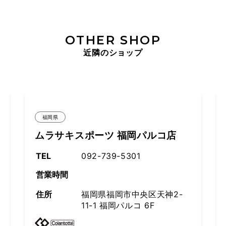
OTHER SHOP
近隣のショップ
福岡県
パルコ店
ゴルフ５ フラッグシップストア
ャナルシティ博多店
TEL
092-283-3401
営業時間
央区天神2-
6F
住所
福岡県福岡市博多区住吉
－２－７４ キャナルシテ