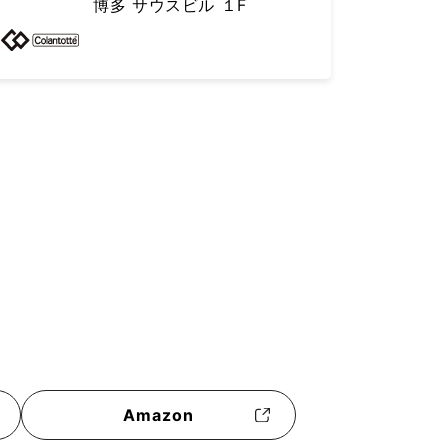
博多 サウスビル ２F
Amazon