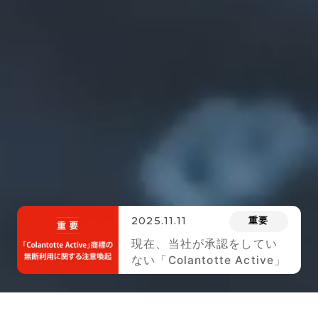
2025.11.11
重要
現在、当社が承認をしてい
ない「Colantotte Active」
のロゴが 付された商品が市
場に出回っております。ご
注意ください。