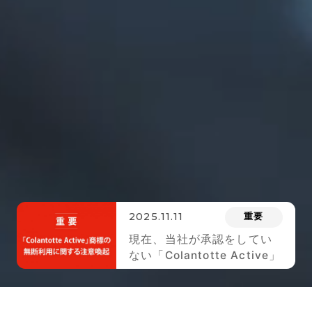
2025.11.11
重要
現在、当社が承認をしてい
ない「Colantotte Active」
のロゴが 付された商品が市
場に出回っております。ご
注意ください。