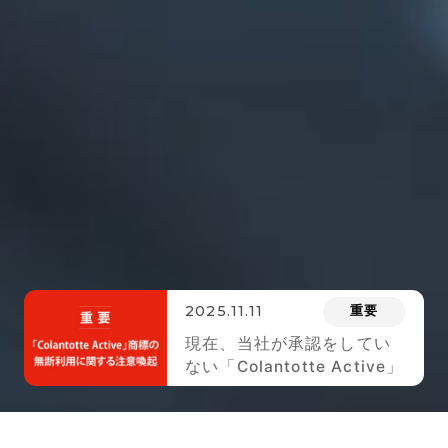
2025.11.11
重要
現在、当社が承認をしてい
ない「Colantotte Active」
のロゴが 付された商品が市
場に出回っております。ご
注意ください。