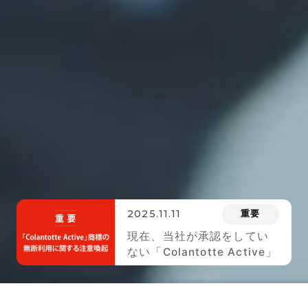
2025.11.11
重要
現在、当社が承認をしてい
ない「Colantotte Active」
のロゴが 付された商品が市
場に出回っております。ご
注意ください。